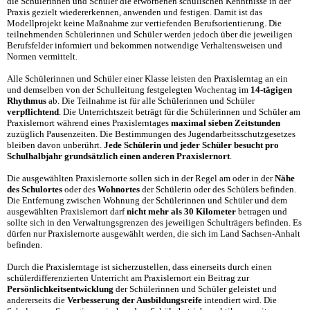
die Schülerinnen und Schüler die erworbenen schulischen Kenntnisse in der
Praxis gezielt wiedererkennen, anwenden und festigen. Damit ist das
Modellprojekt keine Maßnahme zur vertiefenden Berufsorientierung. Die
teilnehmenden Schülerinnen und Schüler werden jedoch über die jeweiligen
Berufsfelder informiert und bekommen notwendige Verhaltensweisen und
Normen vermittelt.
Alle Schülerinnen und Schüler einer Klasse leisten den Praxislerntag an ein
und demselben von der Schulleitung festgelegten Wochentag im
14-tägigen
Rhythmus
ab. Die Teilnahme ist für alle Schülerinnen und Schüler
verpflichtend
. Die Unterrichtszeit beträgt für die Schülerinnen und Schüler am
Praxislernort während eines Praxislerntages
maximal sieben Zeitstunden
zuzüglich Pausenzeiten. Die Bestimmungen des Jugendarbeitsschutzgesetzes
bleiben davon unberührt.
Jede Schülerin und jeder Schüler besucht pro
Schulhalbjahr grundsätzlich einen anderen Praxislernort
.
Die ausgewählten Praxislernorte sollen sich in der Regel am oder in der
Nähe
des Schulortes
oder des
Wohnortes
der Schülerin oder des Schülers befinden.
Die Entfernung zwischen Wohnung der Schülerinnen und Schüler und dem
ausgewählten Praxislernort darf
nicht mehr als 30 Kilometer
betragen und
sollte sich in den Verwaltungsgrenzen des jeweiligen Schulträgers befinden. Es
dürfen nur Praxislernorte ausgewählt werden, die sich im Land Sachsen-Anhalt
befinden.
Durch die Praxislerntage ist sicherzustellen, dass einerseits durch einen
schülerdifferenzierten Unterricht am Praxislernort ein Beitrag zur
Persönlichkeitsentwicklung
der Schülerinnen und Schüler geleistet und
andererseits die
Verbesserung der Ausbildungsreife
intendiert wird. Die