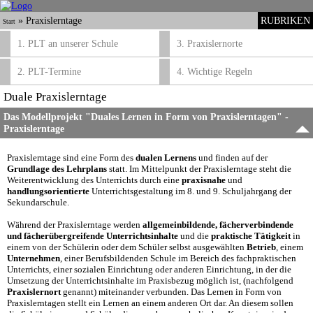
»
Praxislerntage
RUBRIKEN
Start
1. PLT an unserer Schule
3. Praxislernorte
2. PLT-Termine
4. Wichtige Regeln
Duale Praxislerntage
Das Modellprojekt "Duales Lernen in Form von Praxislerntagen" -
Praxislerntage
Praxislerntage sind eine Form des
dualen Lernens
und finden auf der
Grundlage des Lehrplans
statt. Im Mittelpunkt der Praxislerntage steht die
Weiterentwicklung des Unterrichts durch eine
praxisnahe
und
handlungsorientierte
Unterrichtsgestaltung im 8. und 9. Schuljahrgang der
Sekundarschule.
Während der Praxislerntage werden
allgemeinbildende, fächerverbindende
und fächerübergreifende Unterrichtsinhalte
und die
praktische Tätigkeit
in
einem von der Schülerin oder dem Schüler selbst ausgewählten
Betrieb
, einem
Unternehmen
, einer Berufsbildenden Schule im Bereich des fachpraktischen
Unterrichts, einer sozialen Einrichtung oder anderen Einrichtung, in der die
Umsetzung der Unterrichtsinhalte im Praxisbezug möglich ist, (nachfolgend
Praxislernort
genannt) miteinander verbunden. Das Lernen in Form von
Praxislerntagen stellt ein Lernen an einem anderen Ort dar. An diesem sollen